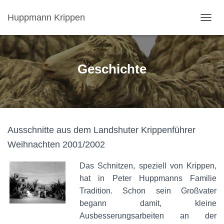
Huppmann Krippen
N
A
V
I
G
Geschichte
A
T
I
O
N
U
Ausschnitte aus dem Landshuter Krippenführer
M
S
Weihnachten 2001/2002
C
H
Das Schnitzen, speziell von Krippen,
A
L
hat in Peter Huppmanns Familie
T
Tradition. Schon sein Großvater
E
begann damit, kleine
N
Ausbesserungsarbeiten an der