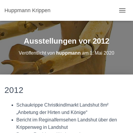
Huppmann Krippen
N
A
V
I
G
Ausstellungen vor 2012
A
T
Veröffentlicht von
huppmann
am
1. Mai 2020
I
O
N
U
M
S
2012
C
H
A
Schaukrippe Christkindlmarkt Landshut 8m²
L
T
„Anbetung der Hirten und Könige“
E
Bericht im Reginalfernsehen Landshut über den
N
Krippenweg in Landshut