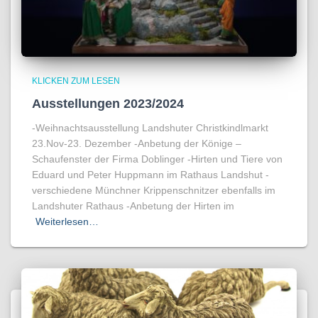
KLICKEN ZUM LESEN
Ausstellungen 2023/2024
-Weihnachtsausstellung Landshuter Christkindlmarkt
23.Nov-23. Dezember -Anbetung der Könige –
Schaufenster der Firma Doblinger -Hirten und Tiere von
Eduard und Peter Huppmann im Rathaus Landshut -
verschiedene Münchner Krippenschnitzer ebenfalls im
Landshuter Rathaus -Anbetung der Hirten im
Weiterlesen…