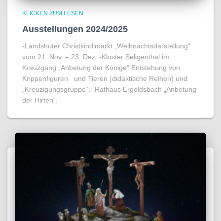
KLICKEN ZUM LESEN
Ausstellungen 2024/2025
-Landshuter Christkindlmarkt „Weihnachtsdarstellung“
vom 21. Nov. – 23. Dez. -Kloster Seligenthal im
Kreuzgang „Anbetung der Könige“ Entstehung von
Krippenfiguren und Tieren (didaktische Reihen) und
„Kreuzigungsgruppe“. -Rathaus Ergoldsbach „Anbetung
der Hirten“.