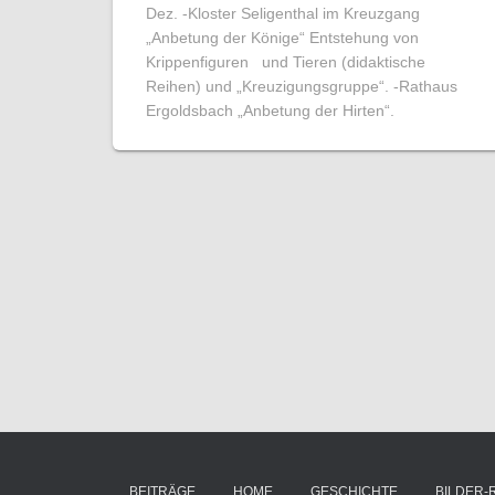
Dez. -Kloster Seligenthal im Kreuzgang
„Anbetung der Könige“ Entstehung von
Krippenfiguren und Tieren (didaktische
Reihen) und „Kreuzigungsgruppe“. -Rathaus
Ergoldsbach „Anbetung der Hirten“.
BEITRÄGE
HOME
GESCHICHTE
BILDER-