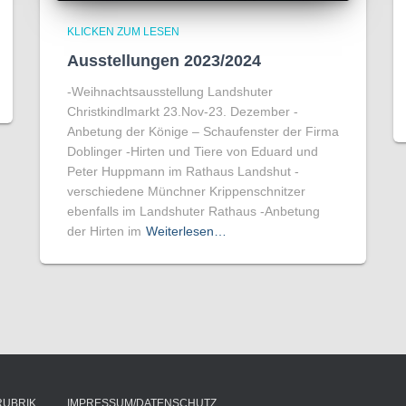
KLICKEN ZUM LESEN
Ausstellungen 2023/2024
-Weihnachtsausstellung Landshuter
Christkindlmarkt 23.Nov-23. Dezember -
Anbetung der Könige – Schaufenster der Firma
Doblinger -Hirten und Tiere von Eduard und
Peter Huppmann im Rathaus Landshut -
verschiedene Münchner Krippenschnitzer
ebenfalls im Landshuter Rathaus -Anbetung
der Hirten im
Weiterlesen…
RUBRIK
IMPRESSUM/DATENSCHUTZ