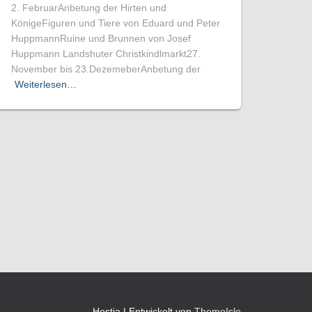
2. FebruarAnbetung der Hirten und
KönigeFiguren und Tiere von Eduard und Peter
HuppmannRuine und Brunnen von Josef
Huppmann Landshuter Christkindlmarkt27.
November bis 23.DezemeberAnbetung der
Weiterlesen…
Hestia | Entwickelt von
ThemeIsle